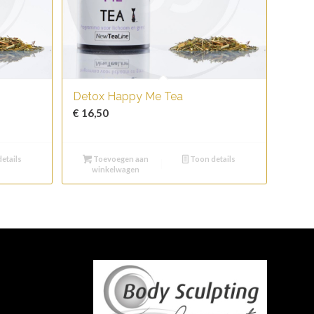
Detox Happy Me Tea
€
16,50
etails
Toevoegen aan
Toon details
winkelwagen