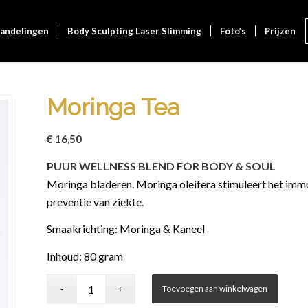
andelingen
Body Sculpting Laser Slimming
Foto’s
Prijzen
Moringa Tea
€
16,50
PUUR WELLNESS BLEND FOR BODY & SOUL
Moringa bladeren. Moringa oleifera stimuleert het immu
preventie van ziekte.
Smaakrichting: Moringa & Kaneel
Inhoud: 80 gram
Toevoegen aan winkelwagen