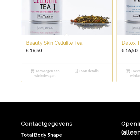
Beauty Skin Cellulite Tea
Detox T
€
16,50
€
16,50
Toevoegen aan
Toon details
Toevo
winkelwagen
winke
Contactgegevens
Openi
(allee
Total Body Shape