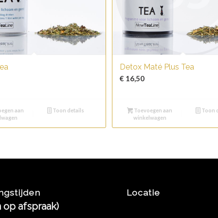
ea
Detox Maté Plus Tea
€
16,50
egen aan
Toon details
Toevoegen aan
Toon d
lwagen
winkelwagen
ngstijden
Locatie
n op afspraak)