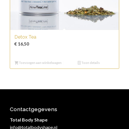
Detox Tea
€
16,50
Toevoegen aan winkelwagen
Toon details
Contactgegevens
Total Body Shape
info@totalbodyshape.nl