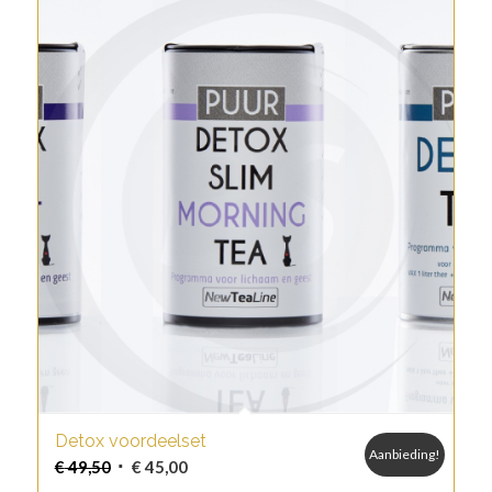
Detox voordeelset
Aanbieding!
Oorspronkelijke
Huidige
€
49,50
€
45,00
prijs
prijs