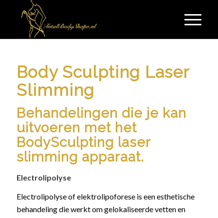
Body Sculpting Laser
Slimming
Behandelingen die je kan
uitvoeren met het
BodySculpting laser
slimming apparaat.
Electrolipolyse
Electrolipolyse of elektrolipoforese is een esthetische
behandeling die werkt om gelokaliseerde vetten en