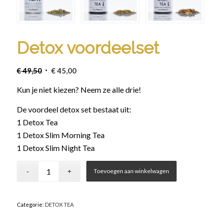
Detox voordeelset
Oorspronkelijke
Huidige
€
49,50
€
45,00
prijs
prijs
Kun je niet kiezen? Neem ze alle drie!
was:
is:
€ 49,50.
€ 45,00.
De voordeel detox set bestaat uit:
1 Detox Tea
1 Detox Slim Morning Tea
1 Detox Slim Night Tea
Toevoegen aan winkelwagen
Categorie:
DETOX TEA