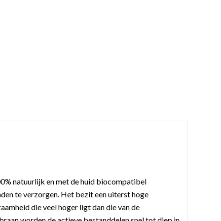
00% natuurlijk en met de huid biocompatibel
n te verzorgen. Het bezit een uiterst hoge
amheid die veel hoger ligt dan die van de
braan worden de actieve bestanddelen snel tot diep in