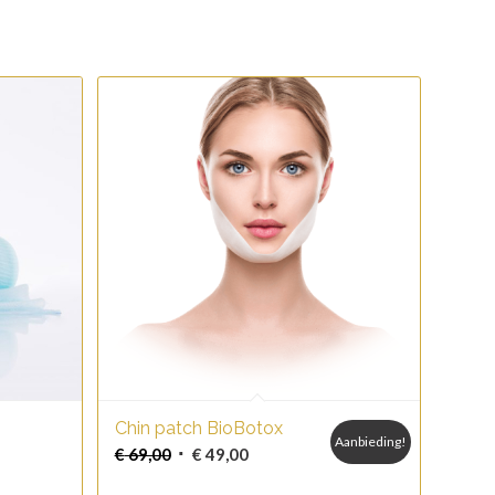
Chin patch BioBotox
Aanbieding!
Oorspronkelijke
Huidige
€
69,00
€
49,00
prijs
prijs