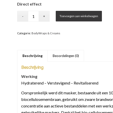
Direct effect
Toevoegen aan winkelwagen
Categorie:
BodyWraps & Creams
Beschrijving
Beoordelingen (0)
Beschrijving
Werking
Hydraterend – Verstevigend – Revitaliserend
Oorspronkelijk werd dit masker, bestaande uit een 1
biocellulosemembraan, gebruikt om zware brandwonde
concentratie aan actieve bestanddelen met een werkza
gebruikelijke maskers. Dankzij het bio-cellulosemem