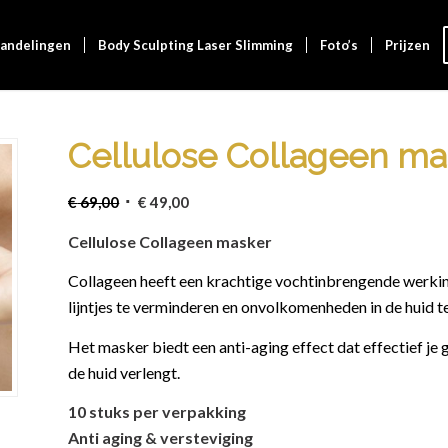
andelingen
Body Sculpting Laser Slimming
Foto’s
Prijzen
Cellulose Collageen ma
Oorspronkelijke
Huidige
€
69,00
€
49,00
prijs
prijs
Cellulose Collageen masker
was:
is:
€ 69,00.
€ 49,00.
Collageen heeft een krachtige vochtinbrengende werking d
lijntjes te verminderen en onvolkomenheden in de huid te
Het masker biedt een anti-aging effect dat effectief je gl
de huid verlengt.
10 stuks per verpakking
Anti aging & versteviging