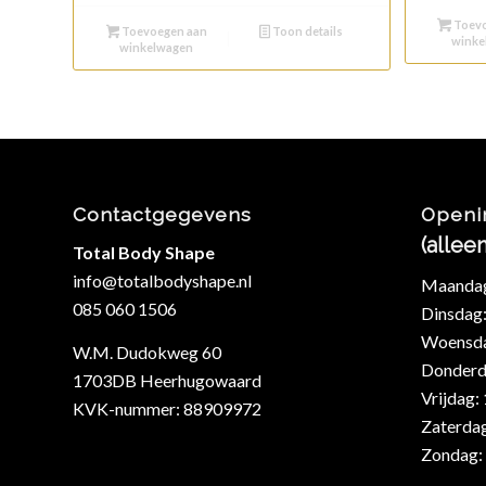
Toevo
Toevoegen aan
Toon details
winke
winkelwagen
Contactgegevens
Openi
(allee
Total Body Shape
info@totalbodyshape.nl
Maandag:
085 060 1506
Dinsdag:
Woensdag
W.M. Dudokweg 60
Donderda
1703DB Heerhugowaard
Vrijdag:
KVK-nummer: 88909972
Zaterdag
Zondag: 