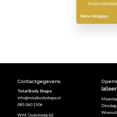
info@totalbodysh
Menu inklappen
Contactgegevens
Openi
(allee
Total Body Shape
info@totalbodyshape.nl
Maandag:
085 060 1506
Dinsdag:
Woensdag
W.M. Dudokweg 60