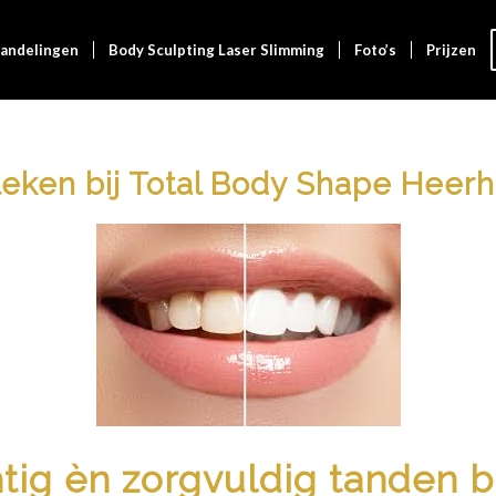
andelingen
Body Sculpting Laser Slimming
Foto’s
Prijzen
eken bij Total Body Shape Hee
tig èn zorgvuldig tanden 