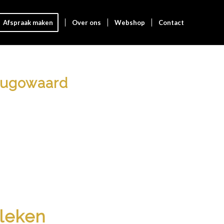
Afspraak maken
Over ons
Webshop
Contact
rhugowaard
bleken