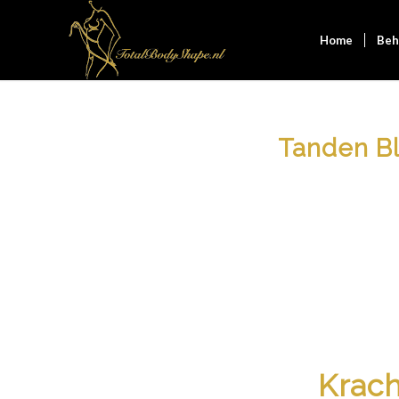
Home
Beh
Tanden Bl
Krach