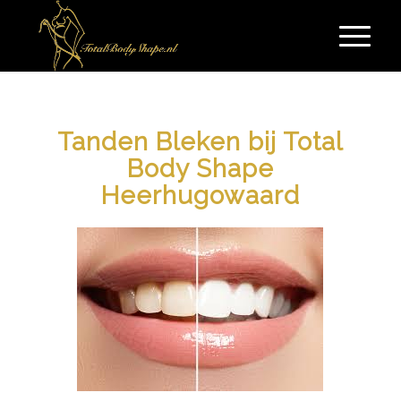
Tanden Bleken bij Total
Body Shape
Heerhugowaard