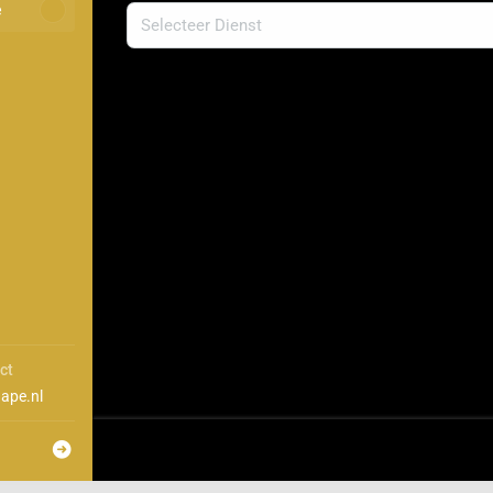
e
ct
ape.nl