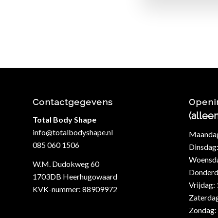
Contactgegevens
Openi
(allee
Total Body Shape
info@totalbodyshape.nl
Maandag:
085 060 1506
Dinsdag:
Woensdag
W.M. Dudokweg 60
Donderda
1703DB Heerhugowaard
Vrijdag:
KVK-nummer: 88909972
Zaterdag
Zondag: 