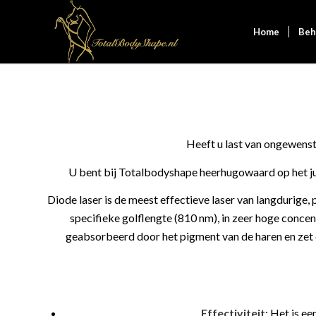
Home
Beh
Heeft u last van ongewenste
U bent bij Totalbodyshape heerhugowaard op het jui
Diode laser is de meest effectieve laser van langdurige
specifieke golflengte (810 nm), in zeer hoge concen
geabsorbeerd door het pigment van de haren en zet 
Effectiviteit
: Het is e