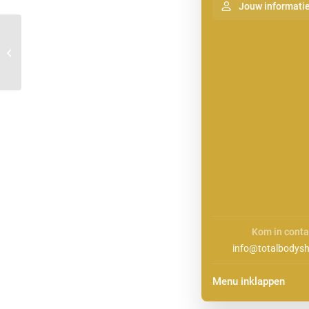
Jouw informati
Tanden bleken in Zwaagdijk-West
Kom in conta
info@totalbodysh
Menu inklappen