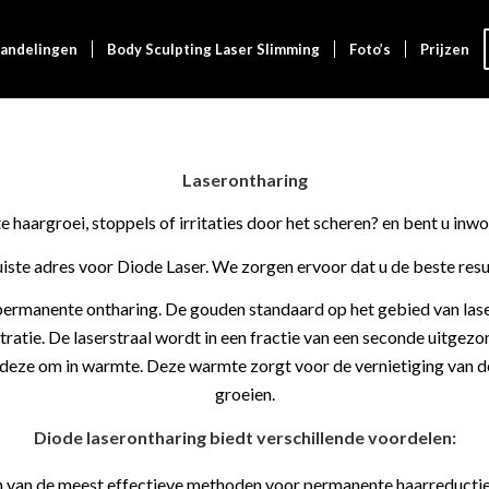
andelingen
Body Sculpting Laser Slimming
Foto’s
Prijzen
Laserontharing
 haargroei, stoppels of irritaties door het scheren? en bent u inw
ste adres voor Diode Laser. We zorgen ervoor dat u de beste resul
, permanente ontharing. De gouden standaard op het gebied van las
tratie. De laserstraal wordt in een fractie van een seconde uitgezo
deze om in warmte. Deze warmte zorgt voor de vernietiging van de
groeien.
Diode laserontharing biedt verschillende voordelen:
en van de meest effectieve methoden voor permanente haarreductie,