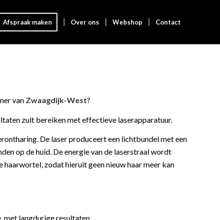
Afspraak maken
Over ons
Webshop
Contact
oner van
Zwaagdijk-West
?
taten zult bereiken met effectieve laserapparatuur.
erontharing. De laser produceert een lichtbundel met een
nden op de huid. De energie van de laserstraal wordt
 haarwortel, zodat hieruit geen nieuw haar meer kan
 met langdurige resultaten.