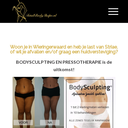
Woon je in Wieringerwaard en heb je last van Striae,
of wil je afvallen en/of graag een huidversteviging?
BODYSCULPTING EN PRESSOTHERAPIE is de
uitkomst!