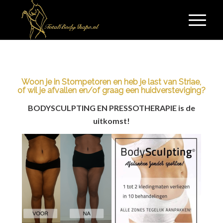
Woon je in Stompetoren en heb je last van Striae,
of wil je afvallen en/of graag een huidversteviging?
BODYSCULPTING EN PRESSOTHERAPIE is de
uitkomst!