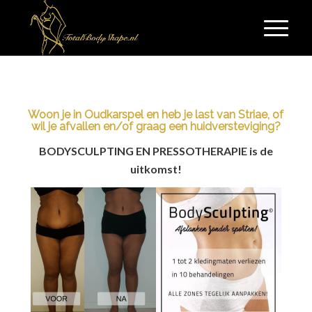
Woon je in Oudkarspel en heb je last van Striae, of
wil je afvallen en/of graag een huidversteviging?
BODYSCULPTING EN PRESSOTHERAPIE is de
uitkomst!