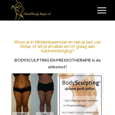
Woon je in Middenbeemster en heb je last van
Striae, of wil je afvallen en/of graag een
huidversteviging?
BODYSCULPTING EN PRESSOTHERAPIE is de
uitkomst!