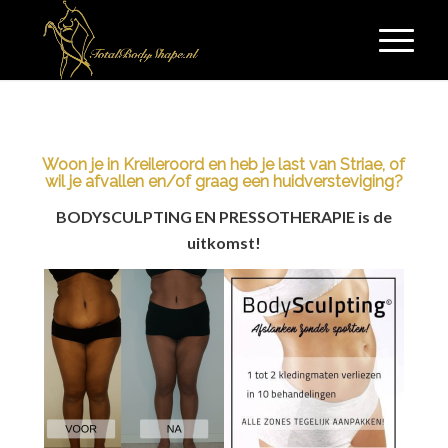
Woon je in Kreileroord en heb je last van Striae, of
wil je afvallen en/of graag een huidversteviging?
BODYSCULPTING EN PRESSOTHERAPIE is de
uitkomst!