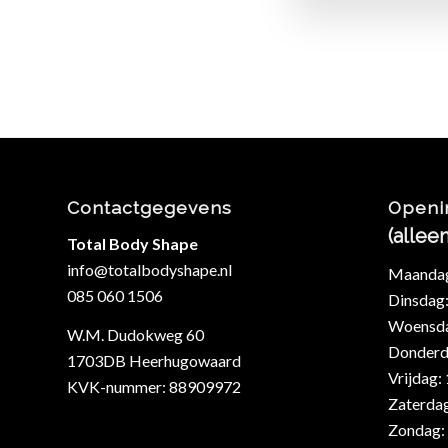
Contactgegevens
Openi
(allee
Total Body Shape
info@totalbodyshape.nl
Maandag:
085 060 1506
Dinsdag:
Woensdag
W.M. Dudokweg 60
Donderda
1703DB Heerhugowaard
Vrijdag:
KVK-nummer: 88909972
Zaterdag
Zondag: 