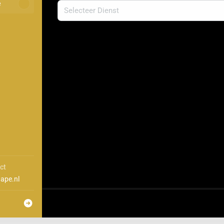
e
ct
ape.nl