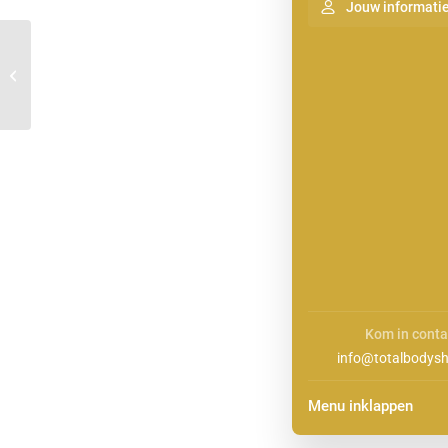
Jouw informati
afslanken huidversteviging in
Heerhugowaard
Kom in conta
info@totalbodysh
Menu inklappen