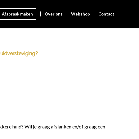
Afspraak maken
Over ons
Webshop
Contact
 huidversteviging?
akkere huid? Wil je graag afslanken en/of graag een