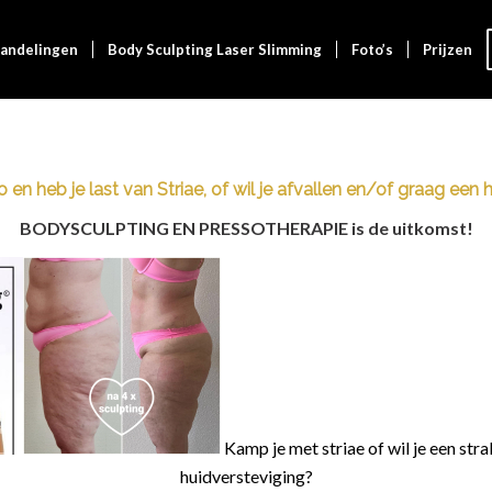
andelingen
Body Sculpting Laser Slimming
Foto’s
Prijzen
 en heb je last van Striae, of wil je afvallen en/of graag een
BODYSCULPTING EN PRESSOTHERAPIE is de uitkomst!
Kamp je met striae of wil je een str
huidversteviging?