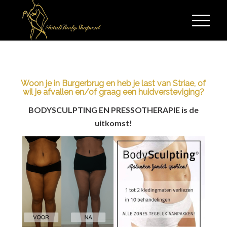
Woon je in Burgerbrug en heb je last van Striae, of
wil je afvallen en/of graag een huidversteviging?
BODYSCULPTING EN PRESSOTHERAPIE is de
uitkomst!