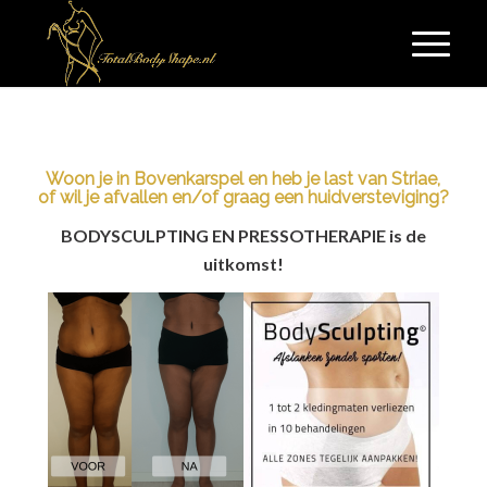
Woon je in Bovenkarspel en heb je last van Striae,
of wil je afvallen en/of graag een huidversteviging?
BODYSCULPTING EN PRESSOTHERAPIE is de
uitkomst!