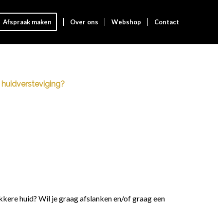
Afspraak maken
Over ons
Webshop
Contact
n huidversteviging?
akkere huid? Wil je graag afslanken en/of graag een