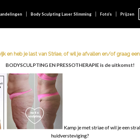
andelingen
Body Sculpting Laser Slimming
Foto’s
Prijzen
jk en heb je last van Striae, of wil je afvallen en/of graag ee
BODYSCULPTING EN PRESSOTHERAPIE is de uitkomst!
Kamp je met striae of wil je een str
huidversteviging?