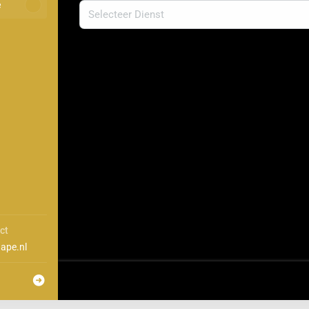
e
ct
ape.nl