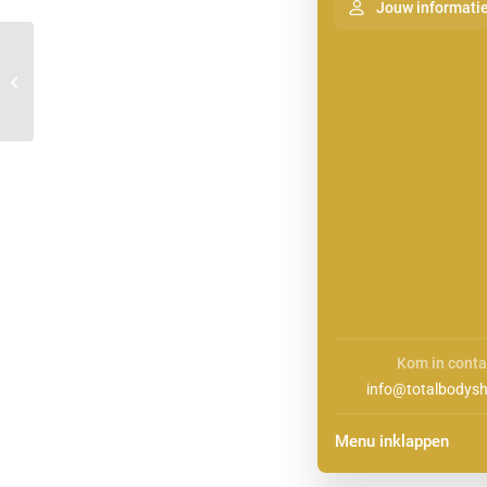
Jouw informati
afslanken huidversteviging in Schoorl
Kom in conta
info@totalbodysh
Menu inklappen