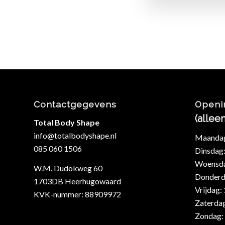
Contactgegevens
Openi
(allee
Total Body Shape
info@totalbodyshape.nl
Maandag:
085 060 1506
Dinsdag:
Woensdag
W.M. Dudokweg 60
Donderda
1703DB Heerhugowaard
Vrijdag:
KVK-nummer: 88909972
Zaterdag
Zondag: 